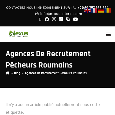
+0040 757 748 334
CONTACTEZ-NOUS IMMEDIATEMENT
SUR :
info@nexus-interim.com
Agences De Recrutement
Pêcheurs Roumains
>
>
Blog
Agences De Recrutement Pêcheurs Roumains
Il n’y a aucun article publié actuellement sous cette
étiquette.