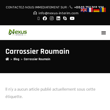
+0040 757 748 334
CONTACTEZ-NOUS IMMEDIATEMENT
SUR :
info@nexus-interim.com
Carrossier Roumain
>
>
Blog
Carrossier Roumain
Il n’y a aucun article publié actuellement sous cette
étiquette.