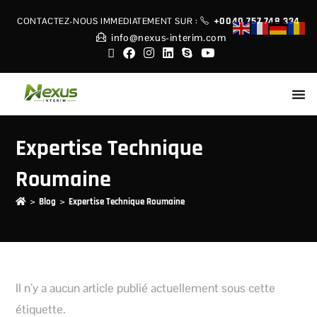
+0040 757 748 334
CONTACTEZ-NOUS IMMEDIATEMENT
SUR :
info@nexus-interim.com
Expertise Technique
Roumaine
>
>
Blog
Expertise Technique Roumaine
Il n’y a aucun article publié actuellement sous cette
étiquette.