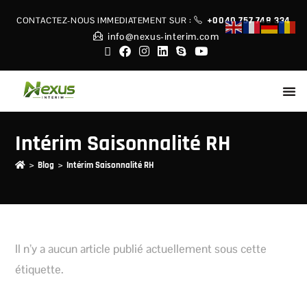
+0040 757 748 334
CONTACTEZ-NOUS IMMEDIATEMENT
SUR :
info@nexus-interim.com
Intérim Saisonnalité RH
>
>
Blog
Intérim Saisonnalité RH
Il n’y a aucun article publié actuellement sous cette
étiquette.