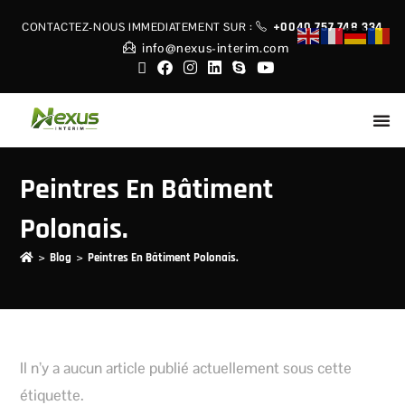
+0040 757 748 334
CONTACTEZ-NOUS IMMEDIATEMENT
SUR :
info@nexus-interim.com
Peintres En Bâtiment
Polonais.
>
>
Blog
Peintres En Bâtiment Polonais.
Il n’y a aucun article publié actuellement sous cette
étiquette.