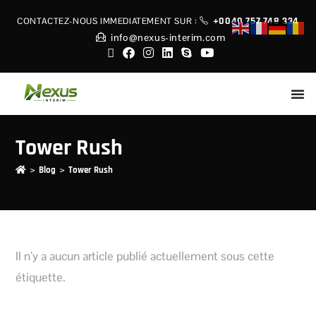
+0040 757 748 334
CONTACTEZ-NOUS IMMEDIATEMENT
SUR :
info@nexus-interim.com
Tower Rush
>
>
Blog
Tower Rush
Il n’y a aucun article publié actuellement sous cette
étiquette.